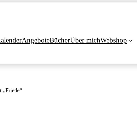
alender
Angebote
Bücher
Über mich
Webshop
t „Friede“