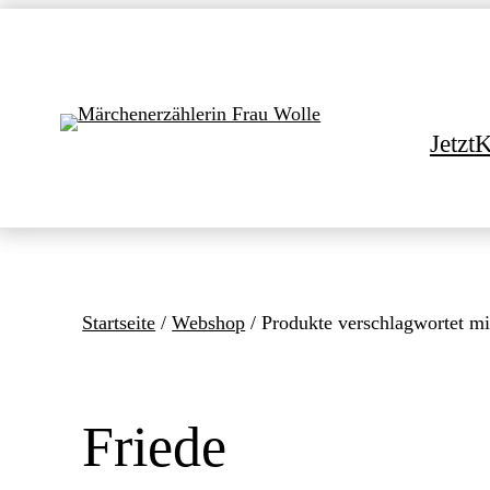
Direkt
zum
Inhalt
wechseln
Jetzt
K
Startseite
/
Webshop
/ Produkte verschlagwortet mi
Friede