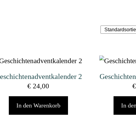
eschichten­advent­kalender 2
Geschichten­
€
24,00
€
In den Warenkorb
In de